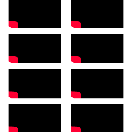
A
L
L